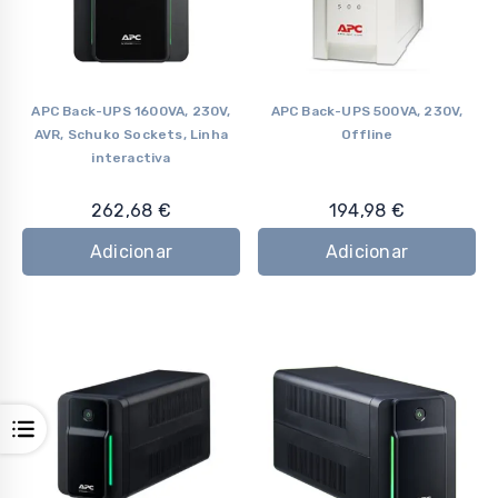
APC Back-UPS 1600VA, 230V,
APC Back-UPS 500VA, 230V,
AVR, Schuko Sockets, Linha
Offline
interactiva
262,68
€
194,98
€
Adicionar
Adicionar