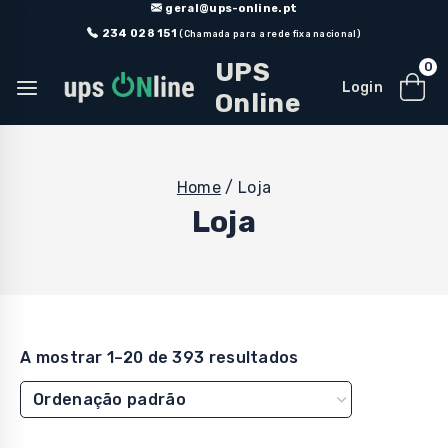
Skip
geral@ups-online.pt
to
234 028 151
(Chamada para a rede fixa nacional)
content
UPS
0
Login
Online
Home
/
Loja
Loja
A mostrar 1–20 de 393 resultados