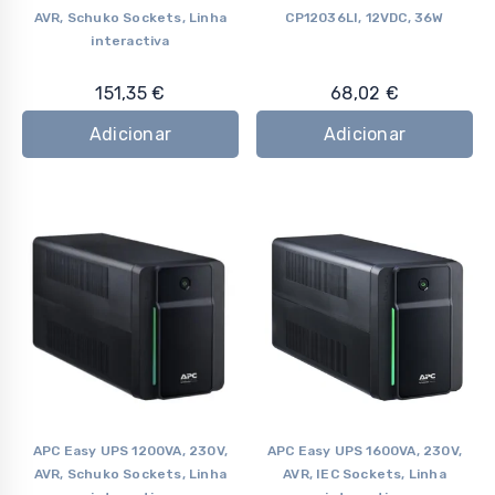
AVR, Schuko Sockets, Linha
CP12036LI, 12VDC, 36W
interactiva
151,35
€
68,02
€
Adicionar
Adicionar
APC Easy UPS 1200VA, 230V,
APC Easy UPS 1600VA, 230V,
AVR, Schuko Sockets, Linha
AVR, IEC Sockets, Linha