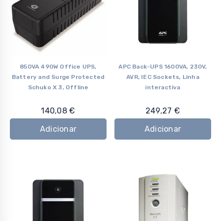
850VA 490W Office UPS,
APC Back-UPS 1600VA, 230V,
Battery and Surge Protected
AVR, IEC Sockets, Linha
Schuko X 3, Offline
interactiva
140,08
€
249,27
€
Adicionar
Adicionar