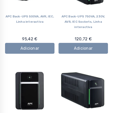
APC Back-UPS 500VA, AVR, IEC,
APC Back-UPS 750VA, 230V,
Linha interactiva
AVR, IEC Sockets, Linha
interactiva
95,42
€
120,72
€
Adicionar
Adicionar