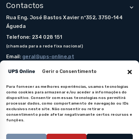
Contactos
Rua Eng. José Bastos Xavier nº352, 3750-144
Águeda
Telefone: 234 028 151
(chamada para a rede fixa nacional)
Email:
geral@ups-online.pt
Gerir o Consentimento
Para fornecer as melhores experiências, usamos tecnologias
Os preços indicados incluem IVA à taxa legal em vigor.
como cookies para armazenar e/ou aceder a informações do
Todos os artigos apresentados no site encontram-se
dispositivo. Consentir com essas tecnologias nos permitirá
processar dados, como comportamento de navegação ou IDs
sujeitos à disponibilidade de stock após confirmação da
exclusivos neste site. Não consentir ou retirar o
encomenda. As imagens são meramente ilustrativas. Em
consentimento pode afetar negativamante certos recursos e
caso de dúvida na apresentação do produto por favor
funções.
contacte-nos.