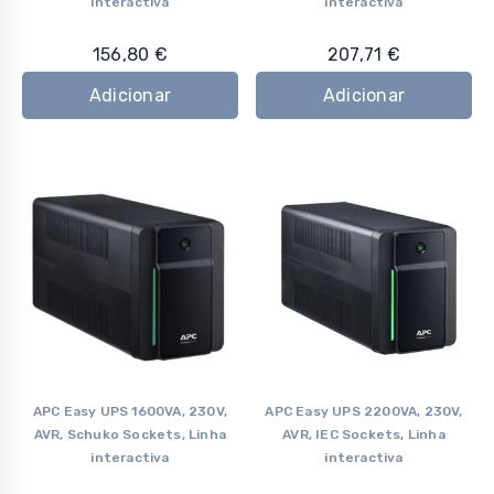
interactiva
interactiva
156,80
€
207,71
€
Adicionar
Adicionar
APC Easy UPS 1600VA, 230V,
APC Easy UPS 2200VA, 230V,
AVR, Schuko Sockets, Linha
AVR, IEC Sockets, Linha
interactiva
interactiva