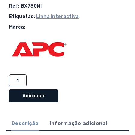
Ref: BX750MI
Etiquetas:
Linha interactiva
Marca:
Quantidade
de
APC
Adicionar
Back-
UPS
750VA,
Descrição
Informação adicional
230V,
AVR,