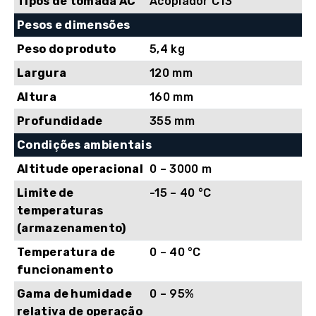
Tipos de tomada AC
Acoplador C13
Pesos e dimensões
Peso do produto
5,4 kg
Largura
120 mm
Altura
160 mm
Profundidade
355 mm
Condições ambientais
Altitude operacional
0 – 3000 m
Limite de
-15 – 40 °C
temperaturas
(armazenamento)
Temperatura de
0 – 40 °C
funcionamento
Gama de humidade
0 – 95%
relativa de operação