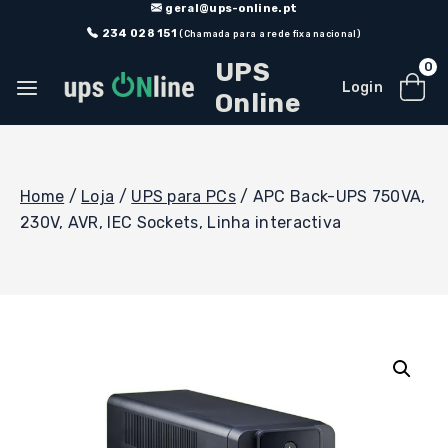
Skip
geral@ups-online.pt
to
234 028 151
(Chamada para a rede fixa nacional)
content
UPS
0
Login
Online
Home
/
Loja
/
UPS para PCs
/
APC Back-UPS 750VA,
230V, AVR, IEC Sockets, Linha interactiva