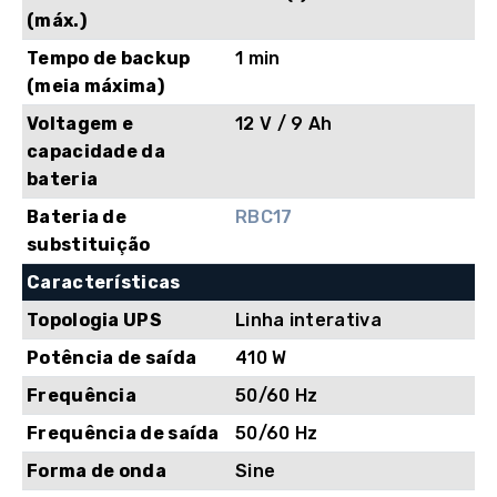
(máx.)
Tempo de backup
1 min
(meia máxima)
Voltagem e
12 V / 9 Ah
capacidade da
bateria
Bateria de
RBC17
substituição
Características
Topologia UPS
Linha interativa
Potência de saída
410 W
Frequência
50/60 Hz
Frequência de saída
50/60 Hz
Forma de onda
Sine