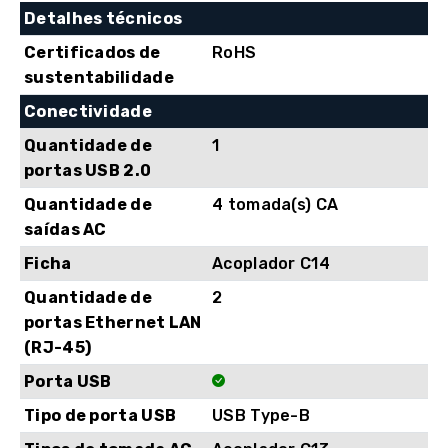
IEC
Detalhes técnicos
Sockets,
Certificados de
RoHS
Linha
sustentabilidade
interactiva
Conectividade
Quantidade de
1
portas USB 2.0
Quantidade de
4 tomada(s) CA
saídas AC
Ficha
Acoplador C14
Quantidade de
2
portas Ethernet LAN
(RJ-45)
Porta USB
Tipo de porta USB
USB Type-B