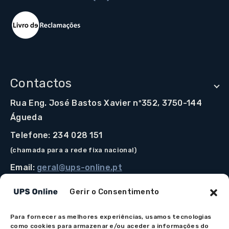
Contactos
Rua Eng. José Bastos Xavier nº352, 3750-144
Águeda
Telefone: 234 028 151
(chamada para a rede fixa nacional)
Email:
geral@ups-online.pt
Gerir o Consentimento
Para fornecer as melhores experiências, usamos tecnologias
Os preços indicados incluem IVA à taxa legal em vigor.
como cookies para armazenar e/ou aceder a informações do