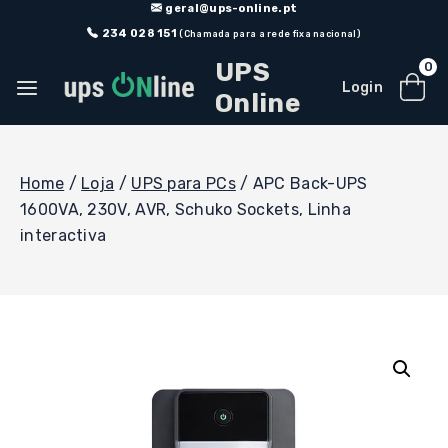
Skip
geral@ups-online.pt
to
234 028 151
(Chamada para a rede fixa nacional)
content
UPS
0
Login
Online
Home
/
Loja
/
UPS para PCs
/
APC Back-UPS
1600VA, 230V, AVR, Schuko Sockets, Linha
interactiva