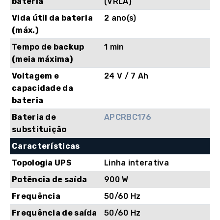
bateria
(VRLA)
Vida útil da bateria
2 ano(s)
(máx.)
Tempo de backup
1 min
(meia máxima)
Voltagem e
24 V / 7 Ah
capacidade da
bateria
Bateria de
APCRBC176
substituição
Características
Topologia UPS
Linha interativa
Potência de saída
900 W
Frequência
50/60 Hz
Frequência de saída
50/60 Hz