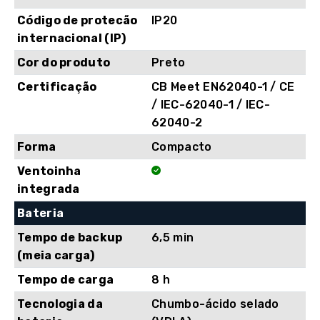
Código de protecão
IP20
internacional (IP)
Cor do produto
Preto
Certificação
CB Meet EN62040-1 / CE
/ IEC-62040-1 / IEC-
62040-2
Forma
Compacto
Ventoinha
integrada
Bateria
Tempo de backup
6,5 min
(meia carga)
Tempo de carga
8 h
Tecnologia da
Chumbo-ácido selado