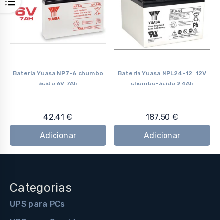
Bateria Yuasa NP7-6 chumbo
Bateria Yuasa NPL24-12I 12V
ácido 6V 7Ah
chumbo-ácido 24Ah
42,41
€
187,50
€
Adicionar
Adicionar
Categorias
UPS para PCs