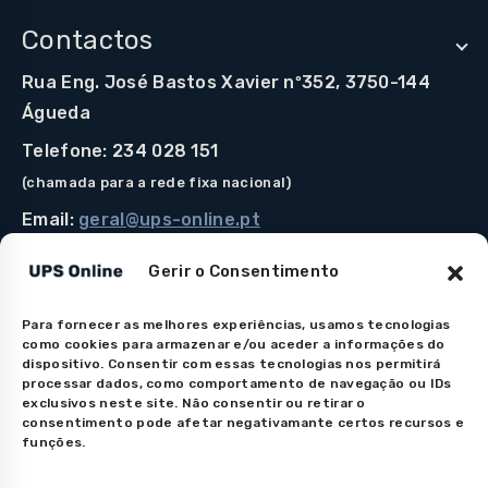
Contactos
Rua Eng. José Bastos Xavier nº352, 3750-144
Águeda
Telefone: 234 028 151
(chamada para a rede fixa nacional)
Email:
geral@ups-online.pt
Gerir o Consentimento
Para fornecer as melhores experiências, usamos tecnologias
Os preços indicados incluem IVA à taxa legal em vigor.
como cookies para armazenar e/ou aceder a informações do
Todos os artigos apresentados no site encontram-se
dispositivo. Consentir com essas tecnologias nos permitirá
processar dados, como comportamento de navegação ou IDs
sujeitos à disponibilidade de stock após confirmação da
exclusivos neste site. Não consentir ou retirar o
encomenda. As imagens são meramente ilustrativas. Em
consentimento pode afetar negativamante certos recursos e
caso de dúvida na apresentação do produto por favor
funções.
contacte-nos.