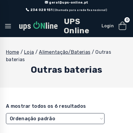
Skip
geral@ups-online.pt
to
234 028 151
(Chamada para a rede fixa nacional)
content
UPS
0
Login
Online
Home
/
Loja
/
Alimentação/Baterias
/
Outras
baterias
Outras baterias
A mostrar todos os 6 resultados