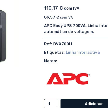
110,17
€
com IVA
89,57
€
sem IVA
APC Easy UPS 700VA, Linha inte
automática de voltagem.
Ref: BVX700LI
Etiquetas:
Linha interactiva
Marca:
Quantidade
Adicionar
de