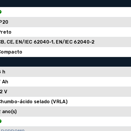
IP20
Preto
CB, CE, EN/IEC 62040-1, EN/IEC 62040-2
Compacto
8 h
7 Ah
12 V
Chumbo-ácido selado (VRLA)
2 ano(s)