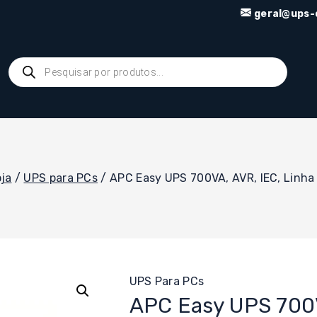
geral@ups-o
Products
search
ja
/
UPS para PCs
/
APC Easy UPS 700VA, AVR, IEC, Linha 
UPS Para PCs
APC Easy UPS 700VA