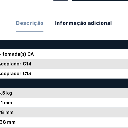
APC
Easy
UPS
Descrição
Informação adicional
700VA,
AVR,
IEC,
Linha
4 tomada(s) CA
interativa
Acoplador C14
Acoplador C13
4,5 kg
31 mm
98 mm
138 mm