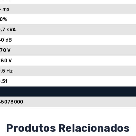
6 ms
10%
0,7 kVA
40 dB
170 V
280 V
0.5 Hz
0,51
85078000
Produtos Relacionados