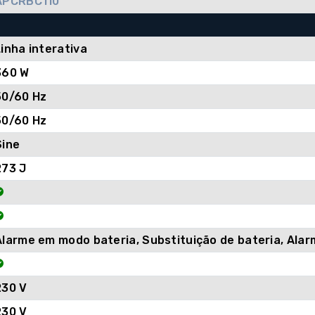
APCRBC110
Linha interativa
360 W
50/60 Hz
50/60 Hz
Sine
273 J
Alarme em modo bateria, Substituição de bateria, Alar
230 V
230 V