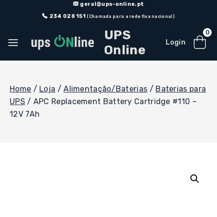
Skip
geral@ups-online.pt
to
234 028 151
(Chamada para a rede fixa nacional)
content
UPS
0
Login
Online
Home
/
Loja
/
Alimentação/Baterias
/
Baterias para
UPS
/
APC Replacement Battery Cartridge #110 –
12V 7Ah