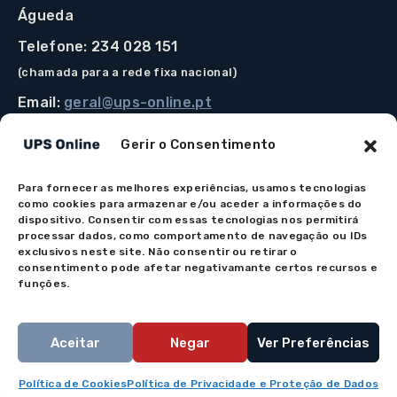
Águeda
Telefone: 234 028 151
(chamada para a rede fixa nacional)
Email:
geral@ups-online.pt
Gerir o Consentimento
Para fornecer as melhores experiências, usamos tecnologias
Os preços indicados incluem IVA à taxa legal em vigor.
como cookies para armazenar e/ou aceder a informações do
Todos os artigos apresentados no site encontram-se
dispositivo. Consentir com essas tecnologias nos permitirá
processar dados, como comportamento de navegação ou IDs
sujeitos à disponibilidade de stock após confirmação da
exclusivos neste site. Não consentir ou retirar o
encomenda. As imagens são meramente ilustrativas. Em
consentimento pode afetar negativamante certos recursos e
caso de dúvida na apresentação do produto por favor
funções.
contacte-nos.
Aceitar
Negar
Ver Preferências
© 2026 UPS Online - Todos os direitos reservados
Política de Cookies
Política de Privacidade e Proteção de Dados