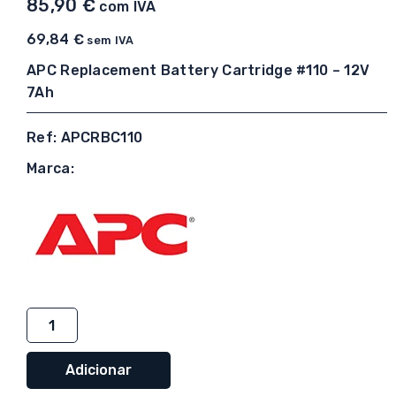
85,90
€
com IVA
69,84
€
sem IVA
APC Replacement Battery Cartridge #110 – 12V
7Ah
Ref: APCRBC110
Marca:
Quantidade
de
APC
Adicionar
Replacement