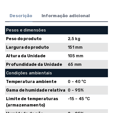
Battery
Cartridge
Descrição
Informação adicional
#110
-
12V
Pesos e dimensões
7Ah
Peso do produto
2,5 kg
Largura do produto
151 mm
Altura da Unidade
105 mm
Profundidade da Unidade
65 mm
Condições ambientais
Temperatura ambiente
0 – 40 °C
Gama de humidade relativa
0 – 95%
Limite de temperaturas
-15 – 45 °C
(armazenamento)