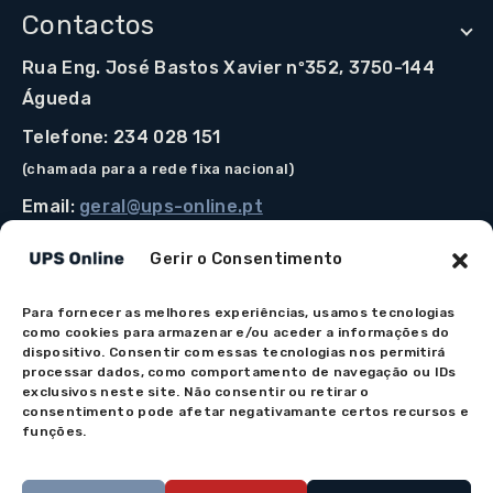
Contactos
Rua Eng. José Bastos Xavier nº352, 3750-144
Águeda
Telefone: 234 028 151
(chamada para a rede fixa nacional)
Email:
geral@ups-online.pt
Gerir o Consentimento
Para fornecer as melhores experiências, usamos tecnologias
Os preços indicados incluem IVA à taxa legal em vigor.
como cookies para armazenar e/ou aceder a informações do
Todos os artigos apresentados no site encontram-se
dispositivo. Consentir com essas tecnologias nos permitirá
processar dados, como comportamento de navegação ou IDs
sujeitos à disponibilidade de stock após confirmação da
exclusivos neste site. Não consentir ou retirar o
encomenda. As imagens são meramente ilustrativas. Em
consentimento pode afetar negativamante certos recursos e
caso de dúvida na apresentação do produto por favor
funções.
contacte-nos.