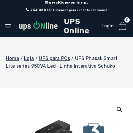
Skip
geral@ups-online.pt
to
234 028 151
(Chamada para a rede fixa nacional)
content
UPS
0
Login
Online
Home
/
Loja
/
UPS para PCs
/
UPS Phasak Smart
Lite series 950VA Led- Linha Interativa Schuko