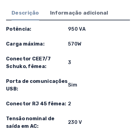
Lite
Descrição
Informação adicional
series
950VA
Led-
Potência:
950 VA
Linha
Interativa
Carga máxima:
570W
Schuko
Conector CEE7/7
3
Schuko, fêmea:
Porta de comunicações
Sim
USB:
Conector RJ 45 fêmea:
2
Tensão nominal de
230 V
saída em AC: