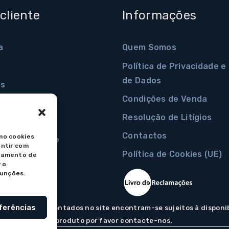
cliente
Informações
a
Quem Somos
Política de Privacidade 
de Dados
s
Condições de Venda
radas
Resolução de Litígios
a conta
Contactos
mo cookies
palavra-passe
entir com
Política de Cookies (UE)
rtamento de
 o
funções.
ferências
s os artigos apresentados no site encontram-se sujeitos à dispo
presentação do produto por favor contacte-nos.