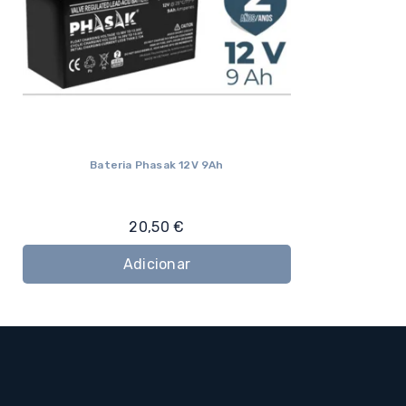
Bateria Phasak 12V 9Ah
20,50
€
Adicionar