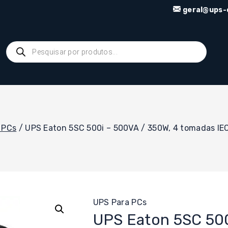
geral@ups-o
Products
search
 PCs
/
UPS Eaton 5SC 500i – 500VA / 350W, 4 tomadas IEC
UPS Para PCs
UPS Eaton 5SC 500