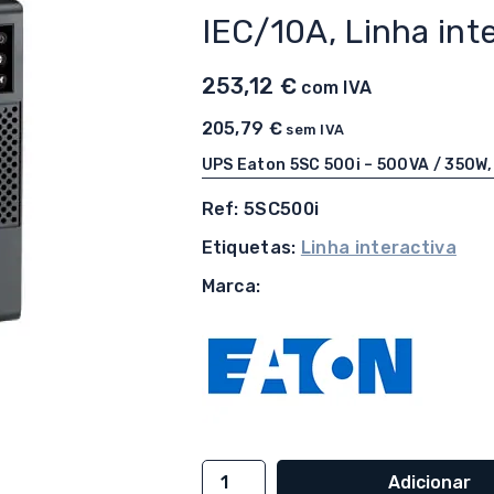
IEC/10A, Linha int
253,12
€
com IVA
205,79
€
sem IVA
UPS Eaton 5SC 500i – 500VA / 350W,
Ref: 5SC500i
Etiquetas:
Linha interactiva
Marca:
Quantidade
Adicionar