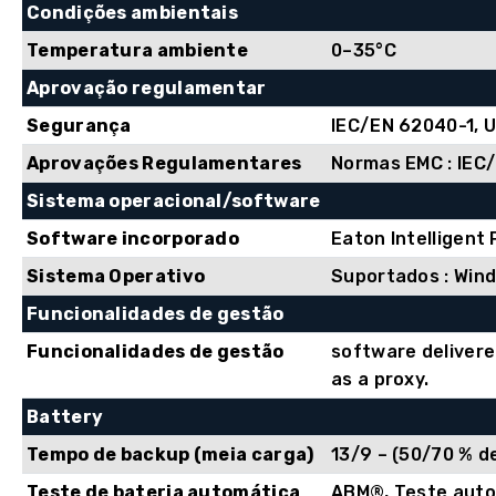
Condições ambientais
Temperatura ambiente
0–35°C
Aprovação regulamentar
Segurança
IEC/EN 62040-1, 
Aprovações Regulamentares
Normas EMC : IEC/
Sistema operacional/software
Software incorporado
Eaton Intelligent
Sistema Operativo
Suportados : Wind
Funcionalidades de gestão
Funcionalidades de gestão
software delivere
as a proxy.
Battery
Tempo de backup (meia carga)
13/9 – (50/70 % d
Teste de bateria automática
ABM®, Teste auto