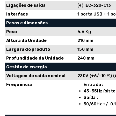
Ligações de saída
(4) IEC-320-C13
Interface
1 porta USB + 1 p
Pesos e dimensões
Peso
6.6 Kg
Altura da Unidade
210 mm
Largura do produto
150 mm
Profundidade da Unidade
240 mm
Gestão de energia
Voltagem de saída nominal
230V (+6/–10 %) 
Frequência
Entrada :
45–55Hz (siste
Saída :
50/60Hz +/–0.1