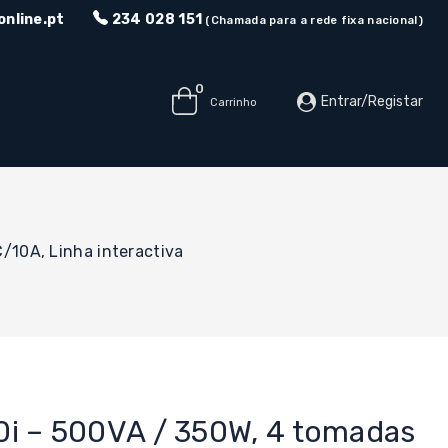
nline.pt
234 028 151
(Chamada para a rede fixa nacional)
0
Entrar/Registar
Carrinho
/10A, Linha interactiva
i – 500VA / 350W, 4 tomadas