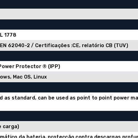
UL 1778
EN 62040-2 / Certificações :CE, relatório CB (TUV)
 Power Protector ® (IPP)
ows, Mac OS, Linux
d as standard, can be used as point to point power m
e carga)
mático da bateria, protecção contra descargas profu