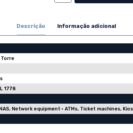
de
UPS
Eaton
5SC
Descrição
Informação adicional
500i
-
500VA
/
 Torre
350W,
4
tomadas
ts
IEC/10A,
UL 1778
Linha
interactiva
 NAS, Network equipment • ATMs, Ticket machines, Kio