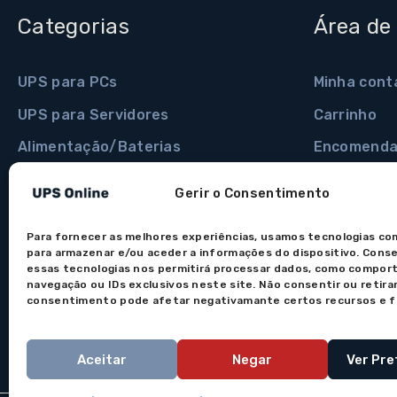
Categorias
Área de 
UPS para PCs
Minha cont
UPS para Servidores
Carrinho
Alimentação/Baterias
Encomenda
Extensões e Tomadas
Minhas mo
Gerir o Consentimento
Protectores de Corrente
Detalhes d
Para fornecer as melhores experiências, usamos tecnologias co
Adaptadores e Cabos
Recuperar 
para armazenar e/ou aceder a informações do dispositivo. Cons
essas tecnologias nos permitirá processar dados, como compo
navegação ou IDs exclusivos neste site. Não consentir ou retirar
consentimento pode afetar negativamante certos recursos e 
Aceitar
Negar
Ver Pre
Os preços indicados incluem IVA à taxa legal em vigor. Todo
imagens são meramente ilustrativas. Em caso de dúvida na a