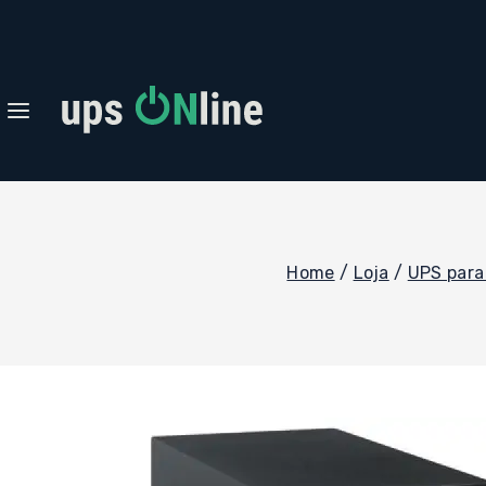
Skip
to
content
Home
/
Loja
/
UPS para