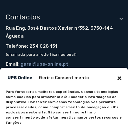
Contactos
Rua Eng. José Bastos Xavier nº352, 3750-144
Águeda
Telefone: 234 028 151
(chamada para a rede fixa nacional)
Email:
geral@ups-online.pt
Gerir o Consentimento
Para fornecer as melhores experiências, usamos tecnologias
Os preços indicados incluem IVA à taxa legal em vigor.
como cookies para armazenar e/ou aceder a informações do
Todos os artigos apresentados no site encontram-se
dispositivo. Consentir com essas tecnologias nos permitirá
processar dados, como comportamento de navegação ou IDs
sujeitos à disponibilidade de stock após confirmação da
exclusivos neste site. Não consentir ou retirar o
encomenda. As imagens são meramente ilustrativas. Em
consentimento pode afetar negativamante certos recursos e
caso de dúvida na apresentação do produto por favor
funções.