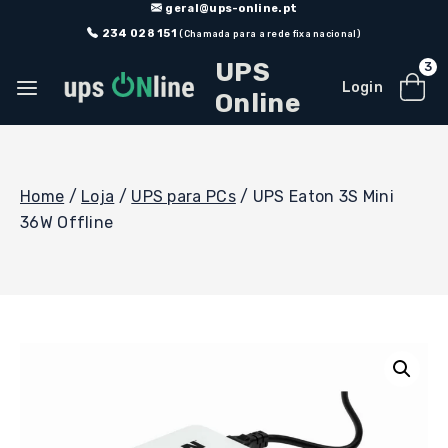
Skip
geral@ups-online.pt
to
234 028 151
(Chamada para a rede fixa nacional)
content
UPS
3
Login
Online
Home
/
Loja
/
UPS para PCs
/
UPS Eaton 3S Mini
36W Offline