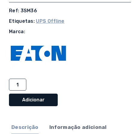
Ref: 3SM36
Etiquetas:
UPS Offline
Marca:
Quantidade
de
UPS
Adicionar
Eaton
3S
Mini
Descrição
Informação adicional
36W