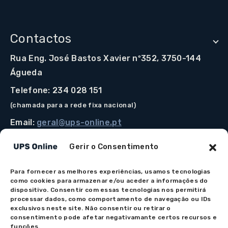
Contactos
Rua Eng. José Bastos Xavier nº352, 3750-144
Águeda
Telefone: 234 028 151
(chamada para a rede fixa nacional)
Email:
geral@ups-online.pt
Gerir o Consentimento
Para fornecer as melhores experiências, usamos tecnologias
Os preços indicados incluem IVA à taxa legal em vigor.
como cookies para armazenar e/ou aceder a informações do
Todos os artigos apresentados no site encontram-se
dispositivo. Consentir com essas tecnologias nos permitirá
processar dados, como comportamento de navegação ou IDs
sujeitos à disponibilidade de stock após confirmação da
exclusivos neste site. Não consentir ou retirar o
encomenda. As imagens são meramente ilustrativas. Em
consentimento pode afetar negativamante certos recursos e
caso de dúvida na apresentação do produto por favor
funções.