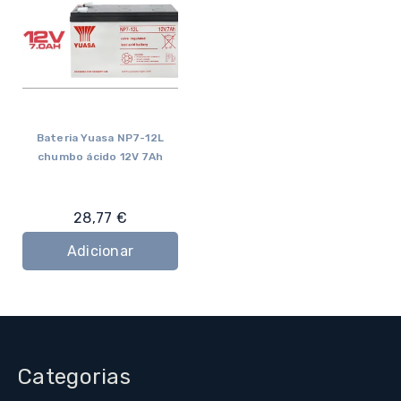
Bateria Yuasa NP7-12L
chumbo ácido 12V 7Ah
28,77
€
Adicionar
Categorias