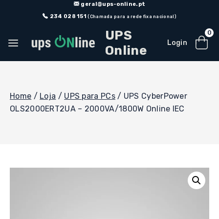
Skip
geral@ups-online.pt
to
234 028 151
(Chamada para a rede fixa nacional)
content
UPS
0
Login
Online
Home
/
Loja
/
UPS para PCs
/
UPS CyberPower
OLS2000ERT2UA – 2000VA/1800W Online IEC