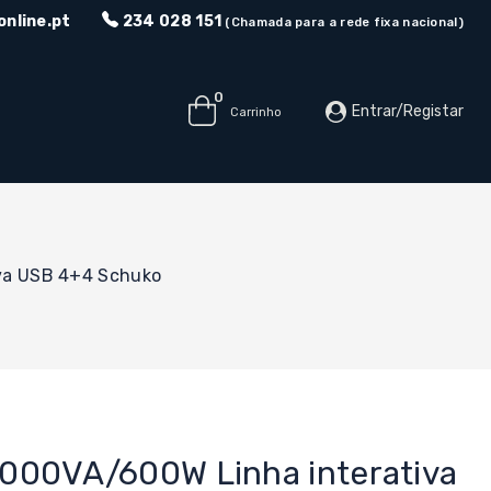
nline.pt
234 028 151
(Chamada para a rede fixa nacional)
0
Entrar/Registar
Carrinho
va USB 4+4 Schuko
000VA/600W Linha interativa