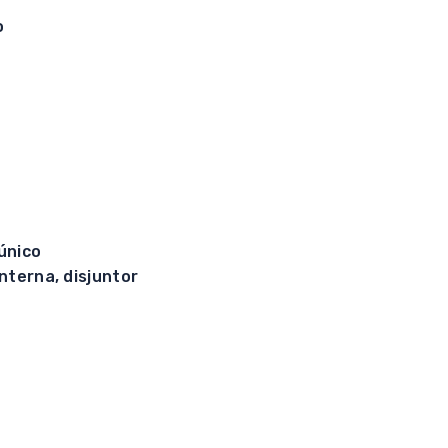
o
único
nterna, disjuntor