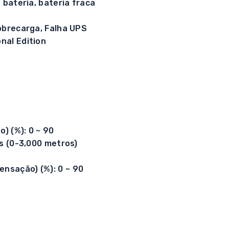
 bateria, bateria fraca
obrecarga, Falha UPS
nal Edition
) (%): 0 ~ 90
és (0-3,000 metros)
nsação) (%): 0 ~ 90