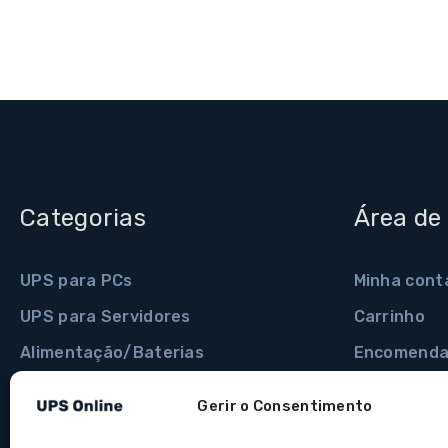
Categorias
Área de 
UPS para PCs
Minha cont
UPS para Servidores
Carrinho
Alimentação/Baterias
Encomenda
Extensões e Tomadas
Minhas mo
Gerir o Consentimento
Protectores de Corrente
Detalhes d