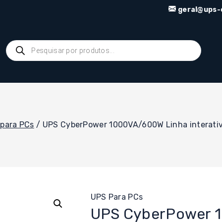
geral@ups-o
Products
search
para PCs
/
UPS CyberPower 1000VA/600W Linha interati
UPS Para PCs
UPS CyberPower 1