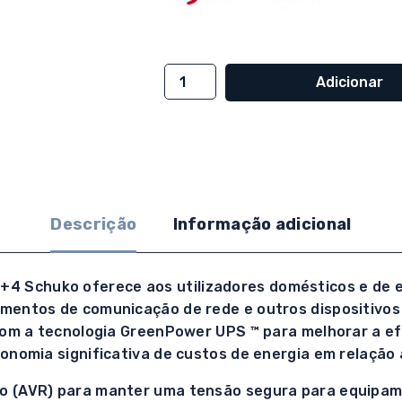
Quantidade
Adicionar
de
UPS
CyberPower
1000VA/600W
Linha
interativa
Descrição
Informação adicional
USB
4+4
Schuko
Schuko oferece aos utilizadores domésticos e de esc
mentos de comunicação de rede e outros dispositivos 
com a tecnologia GreenPower UPS ™ para melhorar a ef
conomia significativa de custos de energia em relação
o (AVR) para manter uma tensão segura para equipam