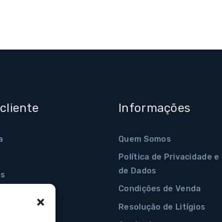
cliente
Informações
a
Quem Somos
Política de Privacidade 
de Dados
s
Condições de Venda
radas
Resolução de Litígios
a conta