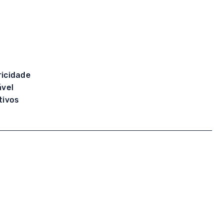
ricidade
ável
tivos