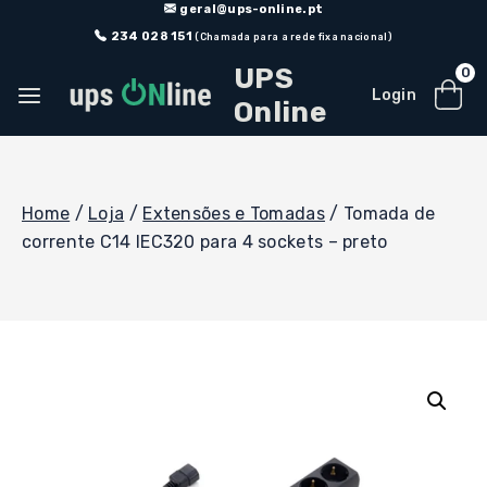
Skip
geral@ups-online.pt
to
234 028 151
(Chamada para a rede fixa nacional)
content
UPS
0
Login
Online
Home
/
Loja
/
Extensões e Tomadas
/
Tomada de
corrente C14 IEC320 para 4 sockets – preto