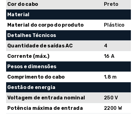
preto
Cor do cabo
Preto
Material
Material do corpo do produto
Plástico
Detalhes Técnicos
Quantidade de saídas AC
4
Corrente (máx.)
16 A
Pesos e dimensões
Comprimento do cabo
1.8 m
Gestão de energia
Voltagem de entrada nominal
250 V
Potência máxima de entrada
2200 W