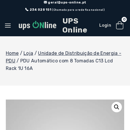
Skip
geral@ups-online.pt
to
234 028 151
(Chamada para a rede fixa nacional)
content
UPS
0
Login
Online
Home
/
Loja
/
Unidade de Distribuição de Energia -
PDU
/
PDU Automático com 8 Tomadas C13 Lcd
Rack 1U 16A