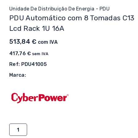
Unidade De Distribuição De Energia - PDU
PDU Automático com 8 Tomadas C13
Lcd Rack 1U 16A
513,84
€
com IVA
417,76
€
sem IVA
Ref: PDU41005
Marca:
Quantidade
de