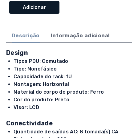
PDU
Adicionar
Automático
com
8
Descrição
Informação adicional
Tomadas
C13
Lcd
Design
Rack
Tipos PDU: Comutado
1U
Tipo: Monofásico
16A
Capacidade do rack: 1U
Montagem: Horizontal
Material do corpo do produto: Ferro
Cor do produto: Preto
Visor: LCD
Conectividade
Quantidade de saídas AC: 8 tomada(s) CA