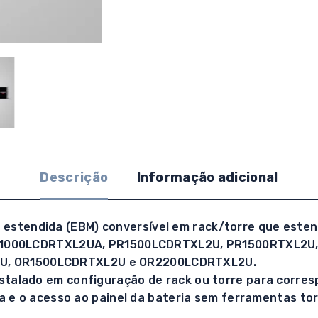
Descrição
Informação adicional
stendida (EBM) conversível em rack/torre que esten
S: PR1000LCDRTXL2UA, PR1500LCDRTXL2U, PR1500RTXL2
U, OR1500LCDRTXL2U e OR2200LCDRTXL2U.
stalado em configuração de rack ou torre para corres
ia e o acesso ao painel da bateria sem ferramentas tor