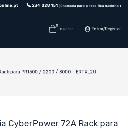
nline.pt
234 028 151
(Chamada para a rede fixa nacional)
0
Entrar/Registar
Carrinho
Rack para PR1500 / 2200 / 3000 – ERTXL2U
ia CyberPower 72A Rack para