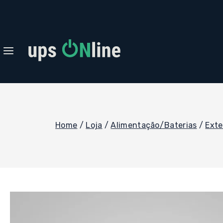
Skip
to
content
Home
/
Loja
/
Alimentação/Baterias
/
Exte