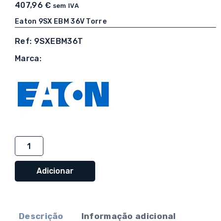
407,96
€
sem IVA
Eaton 9SX EBM 36V Torre
Ref: 9SXEBM36T
Marca:
Quantidade
de
Eaton
Adicionar
9SX
EBM
36V
Descrição
Informação adicional
Torre