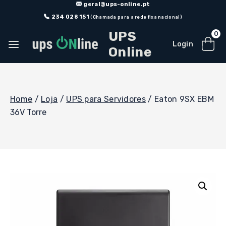
Skip
geral@ups-online.pt
to
234 028 151
(Chamada para a rede fixa nacional)
content
UPS
0
Login
Online
Home
/
Loja
/
UPS para Servidores
/
Eaton 9SX EBM
36V Torre