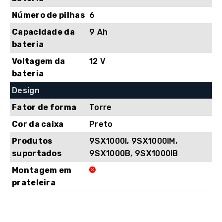
Número de pilhas
6
Capacidade da
9 Ah
bateria
Voltagem da
12 V
bateria
Design
Fator de forma
Torre
Cor da caixa
Preto
Produtos
9SX1000I, 9SX1000IM,
suportados
9SX1000B, 9SX1000IB
Montagem em
prateleira