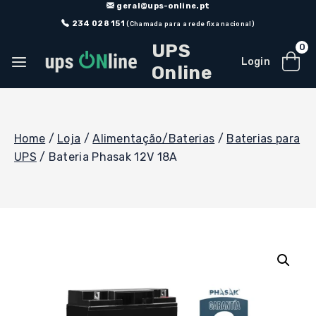
Skip
geral@ups-online.pt
to
234 028 151
(Chamada para a rede fixa nacional)
content
UPS
0
Login
Online
Home
/
Loja
/
Alimentação/Baterias
/
Baterias para
UPS
/
Bateria Phasak 12V 18A