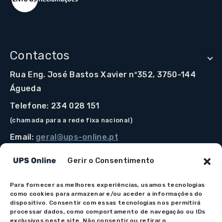
Contactos
Rua Eng. José Bastos Xavier nº352, 3750-144
Águeda
Telefone: 234 028 151
(chamada para a rede fixa nacional)
Email:
geral@ups-online.pt
Gerir o Consentimento
Para fornecer as melhores experiências, usamos tecnologias
Os preços indicados incluem IVA à taxa legal em vigor.
como cookies para armazenar e/ou aceder a informações do
Todos os artigos apresentados no site encontram-se
dispositivo. Consentir com essas tecnologias nos permitirá
processar dados, como comportamento de navegação ou IDs
sujeitos à disponibilidade de stock após confirmação da
exclusivos neste site. Não consentir ou retirar o