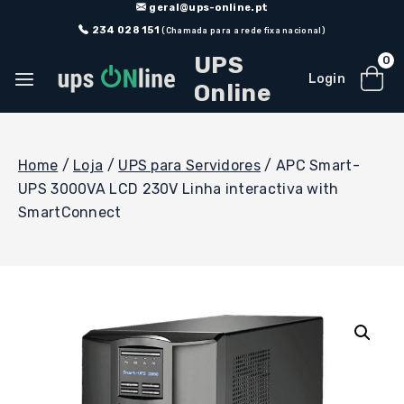
Skip
geral@ups-online.pt
to
234 028 151
(Chamada para a rede fixa nacional)
content
UPS
0
Login
Online
Home
/
Loja
/
UPS para Servidores
/
APC Smart-
UPS 3000VA LCD 230V Linha interactiva with
SmartConnect