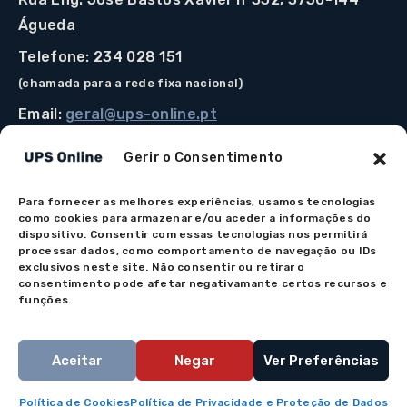
Águeda
Telefone: 234 028 151
(chamada para a rede fixa nacional)
Email:
geral@ups-online.pt
Gerir o Consentimento
Para fornecer as melhores experiências, usamos tecnologias
Os preços indicados incluem IVA à taxa legal em vigor.
como cookies para armazenar e/ou aceder a informações do
Todos os artigos apresentados no site encontram-se
dispositivo. Consentir com essas tecnologias nos permitirá
processar dados, como comportamento de navegação ou IDs
sujeitos à disponibilidade de stock após confirmação da
exclusivos neste site. Não consentir ou retirar o
encomenda. As imagens são meramente ilustrativas. Em
consentimento pode afetar negativamante certos recursos e
caso de dúvida na apresentação do produto por favor
funções.
contacte-nos.
Aceitar
Negar
Ver Preferências
© 2026 UPS Online - Todos os direitos reservados
Política de Cookies
Política de Privacidade e Proteção de Dados