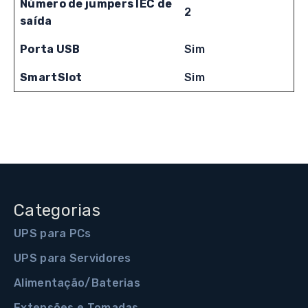
Número de jumpers IEC de
2
saída
Porta USB
Sim
SmartSlot
Sim
Categorias
UPS para PCs
UPS para Servidores
Alimentação/Baterias
Extensões e Tomadas