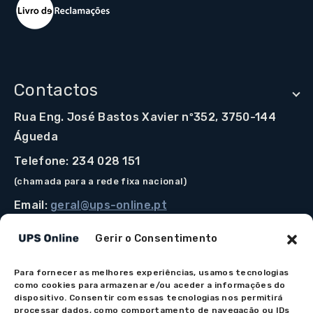
Contactos
Rua Eng. José Bastos Xavier nº352, 3750-144
Águeda
Telefone: 234 028 151
(chamada para a rede fixa nacional)
Email:
geral@ups-online.pt
Gerir o Consentimento
Para fornecer as melhores experiências, usamos tecnologias
Os preços indicados incluem IVA à taxa legal em vigor.
como cookies para armazenar e/ou aceder a informações do
Todos os artigos apresentados no site encontram-se
dispositivo. Consentir com essas tecnologias nos permitirá
processar dados, como comportamento de navegação ou IDs
sujeitos à disponibilidade de stock após confirmação da