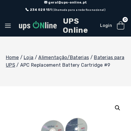
Skip
geral@ups-online.pt
to
234 028 151
(Chamada para a rede fixa nacional)
content
UPS
0
Login
Online
Home
/
Loja
/
Alimentação/Baterias
/
Baterias para
UPS
/
APC Replacement Battery Cartridge #9