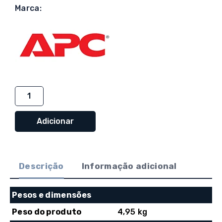
Marca:
Quantidade
de
APC
Adicionar
Replacement
Battery
Cartridge
Descrição
Informação adicional
#9
Pesos e dimensões
Peso do produto
4,95 kg